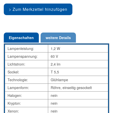
Zum Merkzettel hinzufügen
Eigenschaften
weitere Details
Lampenleistung:
1,2 W
Lampenspannung:
60 V
Lichtstrom:
2,4 lm
Sockel:
T 5,5
Technologie:
Glühlampe
Lampenform:
Röhre, einseitig gesockelt
Halogen:
nein
Krypton:
nein
Xenon:
nein