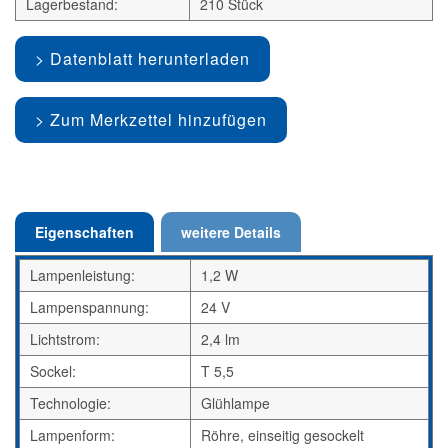
Lagerbestand:
210 Stück
Datenblatt herunterladen
Zum Merkzettel hinzufügen
Eigenschaften
weitere Details
Lampenleistung:
1,2 W
Lampenspannung:
24 V
Lichtstrom:
2,4 lm
Sockel:
T 5,5
Technologie:
Glühlampe
Lampenform:
Röhre, einseitig gesockelt