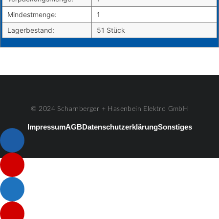
Mindestmenge:
1
Lagerbestand:
51 Stück
© 2024 Scharnberger + Hasenbein Elektro GmbH
Impressum
AGB
Datenschutzerklärung
Sonstiges
Listenelement #1
Listenelement #2
Listenelement #3
Listenelement