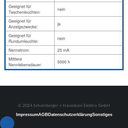
Geeignet für
nein
Taschenleuchten:
Geeignet für
ja
Anzeigezwecke:
Geeignet für
nein
Rundumleuchte:
Nennstrom:
25 mA
Mittlere
5000 h
Nennlebensdauer:
© 2024 Scharnberger + Hasenbein Elektro GmbH
Impressum
AGB
Datenschutzerklärung
Sonstiges