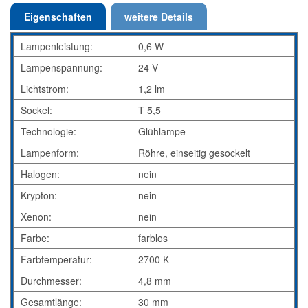
Eigenschaften
weitere Details
Lampenleistung:
0,6 W
Lampenspannung:
24 V
Lichtstrom:
1,2 lm
Sockel:
T 5,5
Technologie:
Glühlampe
Lampenform:
Röhre, einseitig gesockelt
Halogen:
nein
Krypton:
nein
Xenon:
nein
Farbe:
farblos
Farbtemperatur:
2700 K
Durchmesser:
4,8 mm
Gesamtlänge:
30 mm