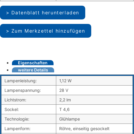
Datenblatt herunterladen
Zum Merkzettel hinzufügen
Eigenschaften
weitere Details
Lampenleistung:
1,12 W
Lampenspannung:
28 V
Lichtstrom:
2,2 lm
Sockel:
T 4,6
Technologie:
Glühlampe
Lampenform:
Röhre, einseitig gesockelt