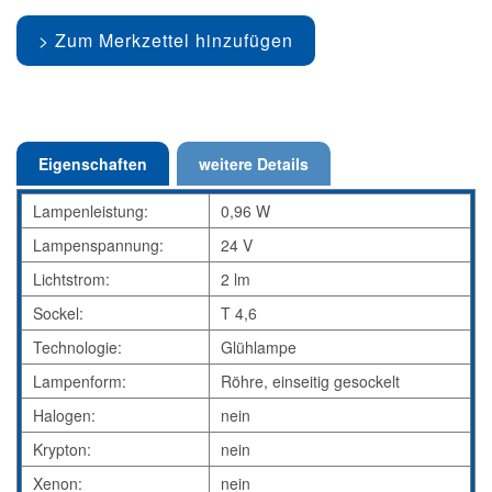
Zum Merkzettel hinzufügen
Eigenschaften
weitere Details
Lampenleistung:
0,96 W
Lampenspannung:
24 V
Lichtstrom:
2 lm
Sockel:
T 4,6
Technologie:
Glühlampe
Lampenform:
Röhre, einseitig gesockelt
Halogen:
nein
Krypton:
nein
Xenon:
nein