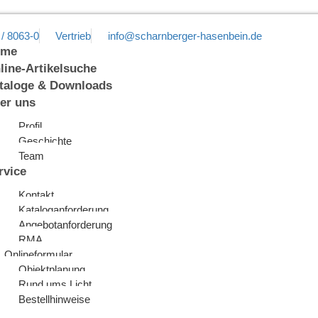
 / 8063-0
Vertrieb
info@scharnberger-hasenbein.de
ome
line-Artikelsuche
taloge & Downloads
er uns
Profil
Geschichte
Team
rvice
Kontakt
Kataloganforderung
Angebotanforderung
RMA
Onlineformular
Objektplanung
Rund ums Licht
Bestellhinweise