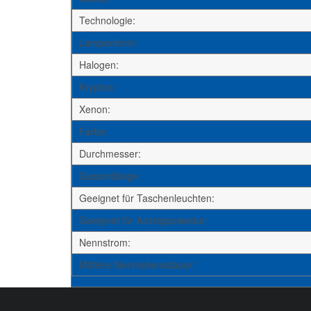
Technologie:
Lampenform:
Halogen:
Krypton:
Xenon:
Farbe:
Durchmesser:
Gesamtlänge:
Geeignet für Taschenleuchten:
Geeignet für Anzeigezwecke:
Nennstrom:
Mittlere Nennlebensdauer: