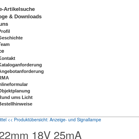
e-Artikelsuche
oge & Downloads
uns
Profil
Geschichte
Team
ce
Kontakt
Kataloganforderung
Angebotanforderung
RMA
lineformular
Objektplanung
Rund ums Licht
Bestellhinweise
ttel
<< Produktübersicht: Anzeige- und Signallampe
4x22mm 18V 25mA