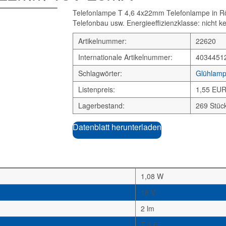
Telefonlampe T 4,6 4x22mm Telefonlampe in Röh
Telefonbau usw. Energieeffizienzklasse: nicht k
Artikelnummer:
22620
Internationale Artikelnummer:
4034451
Schlagwörter:
Glühlam
Listenpreis:
1,55 EUR
Lagerbestand:
269 Stüc
Datenblatt herunterladen
1,08 W
18 V
2 lm
T 4,6