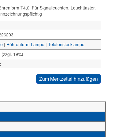
renform T4,6. Für Signalleuchten, Leuchttaster,
ennzeichnungspflichtig
226203
pe
|
Röhrenform Lampe
|
Telefonstecklampe
 (zzgl. 19%)
k
Zum Merkzettel hinzufügen