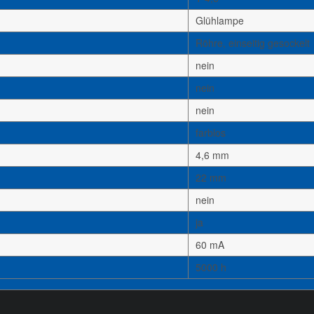
Glühlampe
Röhre, einseitig gesockelt
nein
nein
nein
farblos
4,6 mm
22 mm
nein
ja
60 mA
5000 h