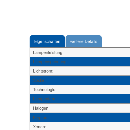
Eigenschaften
weitere Details
Lampenleistung:
Lampenspannung:
Lichtstrom:
Sockel:
Technologie:
Lampenform:
Halogen:
Krypton:
Xenon: