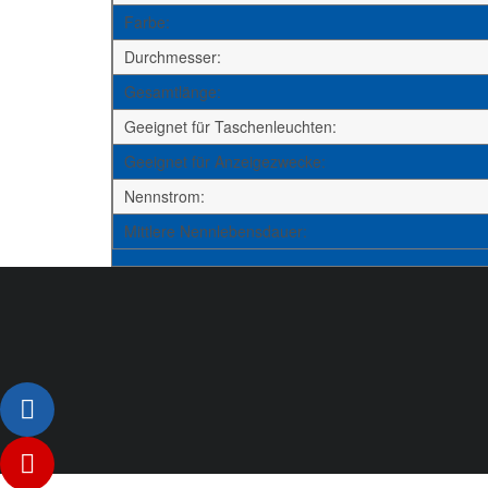
Farbe:
Durchmesser:
Gesamtlänge:
Geeignet für Taschenleuchten:
Geeignet für Anzeigezwecke:
Nennstrom:
Mittlere Nennlebensdauer: