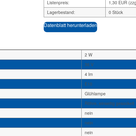
Listenpreis:
1,30 EUR (zzg
Lagerbestand:
0 Stück
Datenblatt herunterladen
2 W
36 V
4 lm
E10
Glühlampe
Röhre, einseitig gesockelt
nein
nein
nein