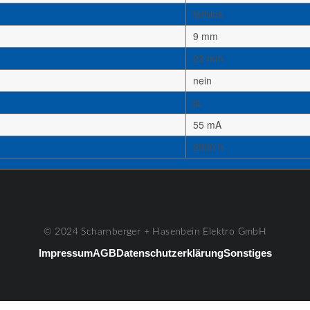
farblos
9 mm
23 mm
nein
ja
55 mA
2000 h
© 2024 Scharnberger + Hasenbein Elektro GmbH
Impressum
AGB
Datenschutzerklärung
Sonstiges