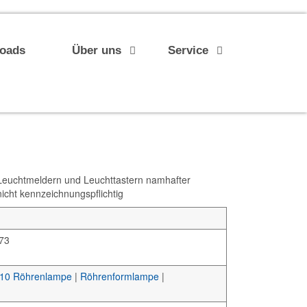
loads
Über uns
Service
uchtmeldern und Leuchttastern namhafter
nicht kennzeichnungspflichtig
73
10 Röhrenlampe
|
Röhrenformlampe
|