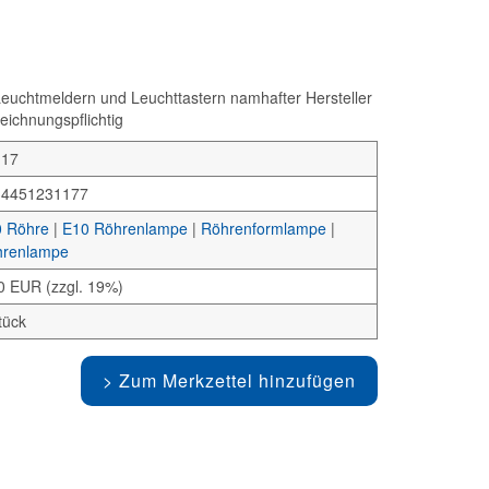
chtmeldern und Leuchttastern namhafter Hersteller
eichnungspflichtig
117
34451231177
 Röhre
|
E10 Röhrenlampe
|
Röhrenformlampe
|
renlampe
0 EUR (zzgl. 19%)
tück
Zum Merkzettel hinzufügen