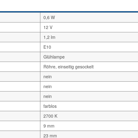
0,6 W
12 V
1,2 lm
E10
Glühlampe
Röhre, einseitig gesockelt
nein
nein
nein
farblos
2700 K
9 mm
23 mm