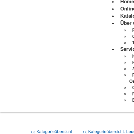
Home
Onlin
Katal
Über 
Servi
On
<< Kategorieübersicht
<< Kategorieübersicht: Leuc