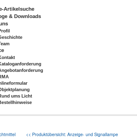
e-Artikelsuche
oge & Downloads
uns
Profil
Geschichte
Team
ce
Kontakt
Kataloganforderung
Angebotanforderung
RMA
lineformular
Objektplanung
Rund ums Licht
Bestellhinweise
htmittel
<< Produktübersicht: Anzeige- und Signallampe