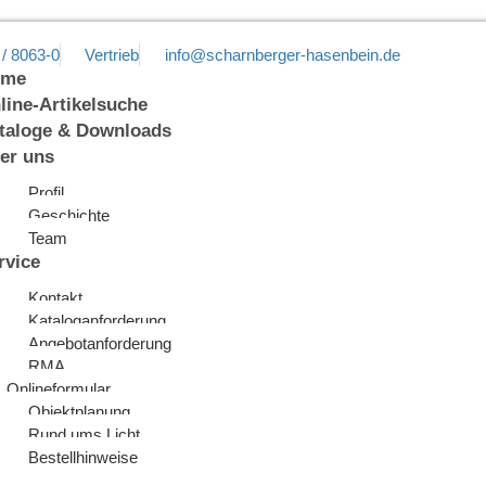
 / 8063-0
Vertrieb
info@scharnberger-hasenbein.de
ome
line-Artikelsuche
taloge & Downloads
er uns
Profil
Geschichte
Team
rvice
Kontakt
Kataloganforderung
Angebotanforderung
RMA
Onlineformular
Objektplanung
Rund ums Licht
Bestellhinweise