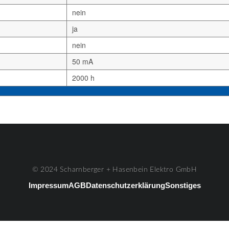
nein
ja
nein
50 mA
2000 h
© 2024 Scharnberger + Hasenbein Elektro GmbH
Impressum
AGB
Datenschutzerklärung
Sonstiges