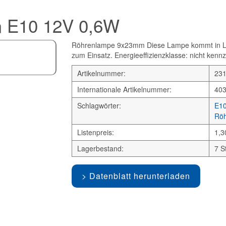
 E10 12V 0,6W
Röhrenlampe 9x23mm Diese Lampe kommt in Leu
zum Einsatz. Energieeffizienzklasse: nicht kennz
Artikelnummer:
23
Internationale Artikelnummer:
40
Schlagwörter:
E10
Röh
Listenpreis:
1,3
Lagerbestand:
7 S
Datenblatt herunterladen