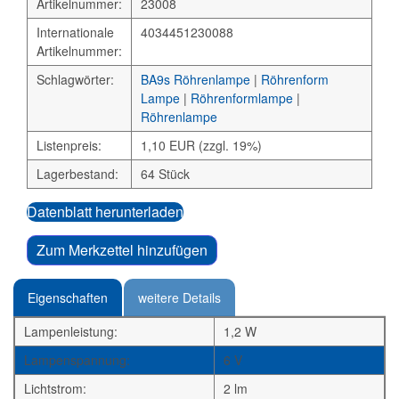
Artikelnummer:
23008
Internationale
4034451230088
Artikelnummer:
Schlagwörter:
BA9s Röhrenlampe
|
Röhrenform
Lampe
|
Röhrenformlampe
|
Röhrenlampe
Listenpreis:
1,10 EUR (zzgl. 19%)
Lagerbestand:
64 Stück
Datenblatt herunterladen
Zum Merkzettel hinzufügen
Eigenschaften
weitere Details
Lampenleistung:
1,2 W
Lampenspannung:
6 V
Lichtstrom:
2 lm