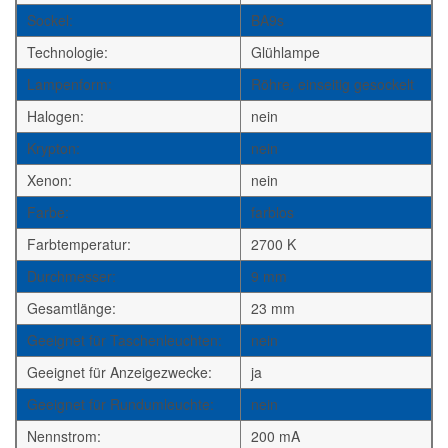
Sockel:
BA9s
Technologie:
Glühlampe
Lampenform:
Röhre, einseitig gesockelt
Halogen:
nein
Krypton:
nein
Xenon:
nein
Farbe:
farblos
Farbtemperatur:
2700 K
Durchmesser:
9 mm
Gesamtlänge:
23 mm
Geeignet für Taschenleuchten:
nein
Geeignet für Anzeigezwecke:
ja
Geeignet für Rundumleuchte:
nein
Nennstrom:
200 mA