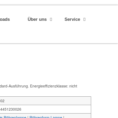
loads
Über uns
Service
d-Ausführung. Energieeffizienzklasse: nicht
002
34451230026
s Röhrenlampe
|
Röhrenform Lampe
|