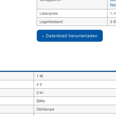
Röh
Listenpreis:
1,1
Lagerbestand:
3 S
Datenblatt herunterladen
1 W
4 V
2 lm
BA9s
Glühlampe