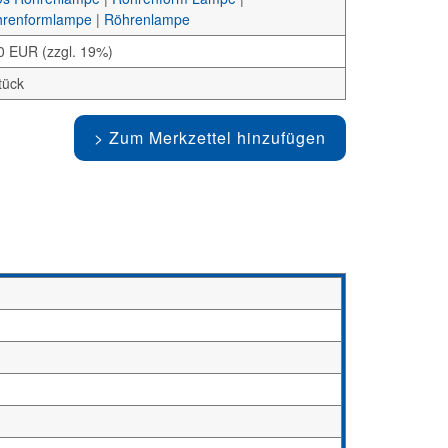
renformlampe
|
Röhrenlampe
0 EUR (zzgl. 19%)
tück
Zum Merkzettel hinzufügen