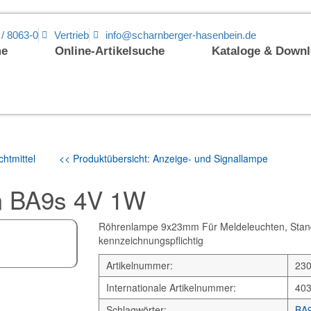
 / 8063-0
Vertrieb
info@scharnberger-hasenbein.de
e
Online-Artikelsuche
Kataloge & Down
htmittel
<< Produktübersicht: Anzeige- und Signallampe
 BA9s 4V 1W
Röhrenlampe 9x23mm Für Meldeleuchten, Standar
kennzeichnungspflichtig
Artikelnummer:
23
Internationale Artikelnummer:
40
Schlagwörter:
BA9