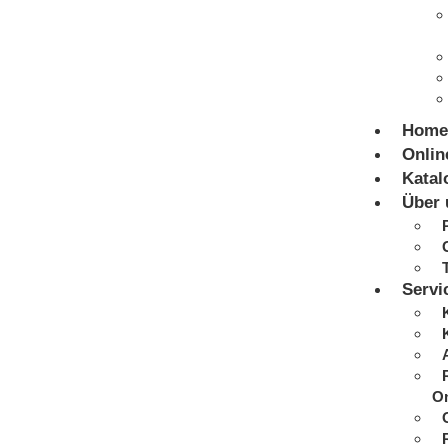
Home
Onlin
Katal
Über 
Servi
On