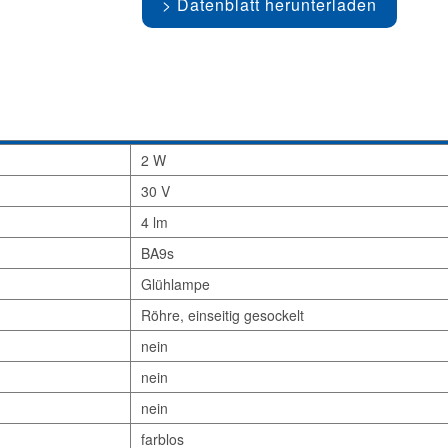
Datenblatt herunterladen
2 W
30 V
4 lm
BA9s
Glühlampe
Röhre, einseitig gesockelt
nein
nein
nein
farblos