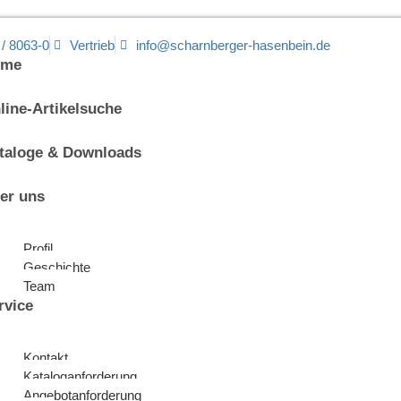
 / 8063-0
Vertrieb
info@scharnberger-hasenbein.de
ome
line-Artikelsuche
taloge & Downloads
er uns
Profil
Geschichte
Team
rvice
Kontakt
Kataloganforderung
Angebotanforderung