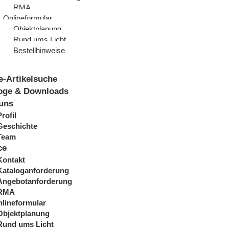
RMA
Onlineformular
Objektplanung
Rund ums Licht
Bestellhinweise
e-Artikelsuche
oge & Downloads
uns
Profil
Geschichte
Team
ce
Kontakt
Kataloganforderung
Angebotanforderung
RMA
lineformular
Objektplanung
Rund ums Licht