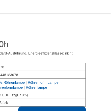
0h
d-Ausführung. Energieeffizienzklasse: nicht
078
34451230781
s Röhrenlampe
|
Röhrenform Lampe
|
renformlampe
|
Röhrenlampe
0 EUR (zzgl. 19%)
Stück