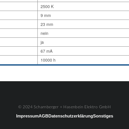
2500 K
9 mm
23 mm
nein
ja
67 mA
10000 h
© 2024 Scharnberger + Hasenbein Elektro GmbH
Impressum
AGB
Datenschutzerklärung
Sonstiges