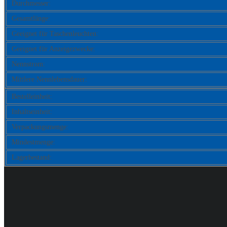
Durchmesser:
Gesamtlänge:
Geeignet für Taschenleuchten:
Geeignet für Anzeigezwecke:
Nennstrom:
Mittlere Nennlebensdauer:
Bestelleinheit:
Inhaltseinheit:
Verpackungsmenge:
Mindestmenge:
Lagerbestand: