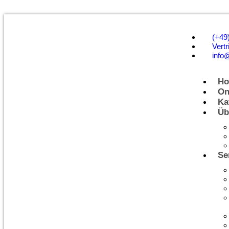
(+49
Vertr
info
H
On
Ka
Üb
Se