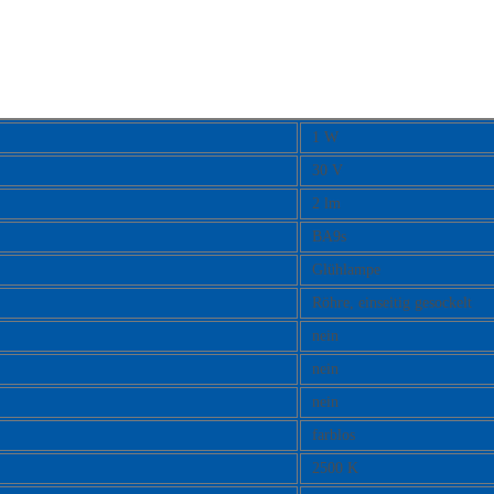
1 W
30 V
2 lm
BA9s
Glühlampe
Röhre, einseitig gesockelt
nein
nein
nein
farblos
2500 K