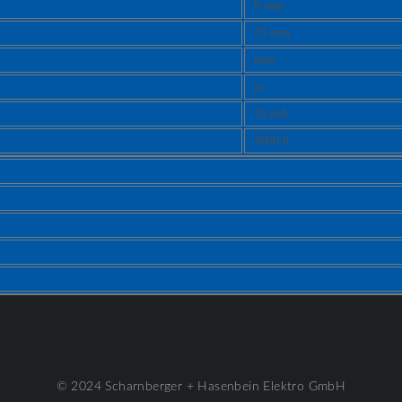
9 mm
23 mm
nein
ja
33 mA
2000 h
© 2024 Scharnberger + Hasenbein Elektro GmbH