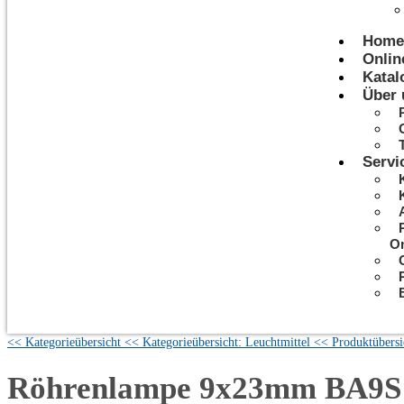
Home
Onlin
Katal
Über 
Servi
On
<< Kategorieübersicht
<< Kategorieübersicht: Leuchtmittel
<< Produktübersi
Röhrenlampe 9x23mm BA9S