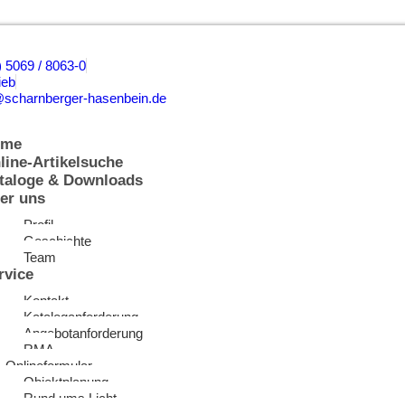
) 5069 / 8063-0
ieb
@scharnberger-hasenbein.de
ome
line-Artikelsuche
taloge & Downloads
er uns
Profil
Geschichte
Team
rvice
Kontakt
Kataloganforderung
Angebotanforderung
RMA
Onlineformular
Objektplanung
Rund ums Licht