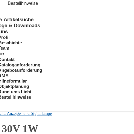
Bestellhinweise
e-Artikelsuche
oge & Downloads
uns
Profil
Geschichte
Team
ce
Kontakt
Kataloganforderung
Angebotanforderung
RMA
lineformular
Objektplanung
Rund ums Licht
Bestellhinweise
cht: Anzeige- und Signallampe
 30V 1W