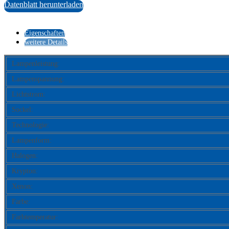
Datenblatt herunterladen
Eigenschaften
weitere Details
Lampenleistung:
Lampenspannung:
Lichtstrom:
Sockel:
Technologie:
Lampenform:
Halogen:
Krypton:
Xenon:
Farbe:
Farbtemperatur: