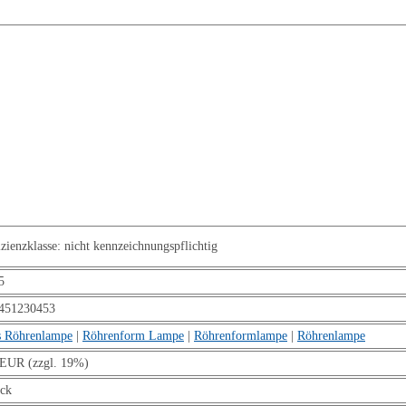
enzklasse: nicht kennzeichnungspflichtig
5
451230453
 Röhrenlampe
|
Röhrenform Lampe
|
Röhrenformlampe
|
Röhrenlampe
 EUR (zzgl. 19%)
ück