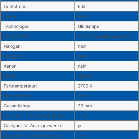
Lichtstrom:
6 lm
Sockel:
BA9s
Technologie:
Glühlampe
Lampenform:
Röhre, einseitig gesockelt
Halogen:
nein
Krypton:
nein
Xenon:
nein
Farbe:
farblos
Farbtemperatur:
2700 K
Durchmesser:
9 mm
Gesamtlänge:
23 mm
Geeignet für Taschenleuchten:
nein
Geeignet für Anzeigezwecke:
ja
Geeignet für Rundumleuchte:
nein