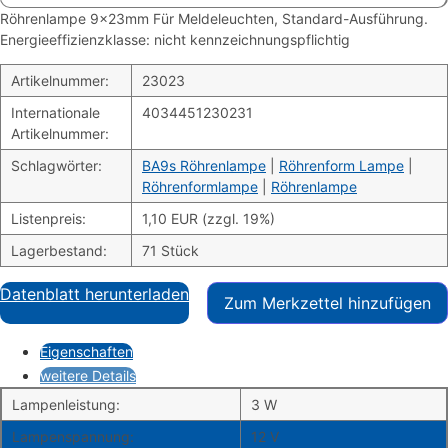
Röhrenlampe 9x23mm Für Meldeleuchten, Standard-Ausführung.
Energieeffizienzklasse: nicht kennzeichnungspflichtig
Artikelnummer:
23023
Internationale
4034451230231
Artikelnummer:
Schlagwörter:
BA9s Röhrenlampe
|
Röhrenform Lampe
|
Röhrenformlampe
|
Röhrenlampe
Listenpreis:
1,10 EUR (zzgl. 19%)
Lagerbestand:
71 Stück
Datenblatt herunterladen
Zum Merkzettel hinzufügen
Eigenschaften
weitere Details
Lampenleistung:
3 W
Lampenspannung:
12 V