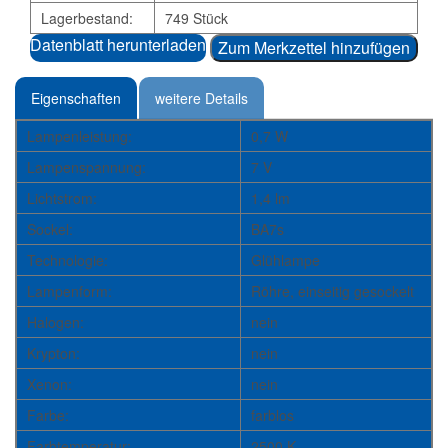
Lagerbestand:
749 Stück
Datenblatt herunterladen
Zum Merkzettel hinzufügen
Eigenschaften
weitere Details
Lampenleistung:
0,7 W
Lampenspannung:
7 V
Lichtstrom:
1,4 lm
Sockel:
BA7s
Technologie:
Glühlampe
Lampenform:
Röhre, einseitig gesockelt
Halogen:
nein
Krypton:
nein
Xenon:
nein
Farbe:
farblos
Farbtemperatur:
2500 K