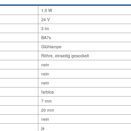
1,5 W
24 V
3 lm
BA7s
Glühlampe
Röhre, einseitig gesockelt
nein
nein
nein
farblos
7 mm
20 mm
nein
ja