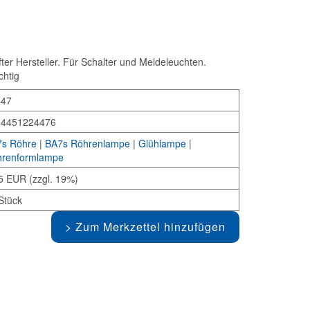
 Hersteller. Für Schalter und Meldeleuchten.
chtig
447
34451224476
s Röhre
|
BA7s Röhrenlampe
|
Glühlampe
|
renformlampe
5 EUR (zzgl. 19%)
Stück
Zum Merkzettel hinzufügen