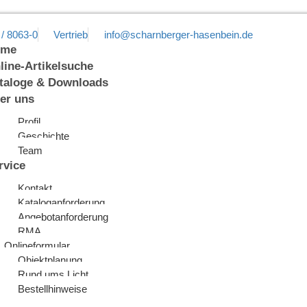
 / 8063-0
Vertrieb
info@scharnberger-hasenbein.de
ome
line-Artikelsuche
taloge & Downloads
er uns
Profil
Geschichte
Team
rvice
Kontakt
Kataloganforderung
Angebotanforderung
RMA
Onlineformular
Objektplanung
Rund ums Licht
Bestellhinweise