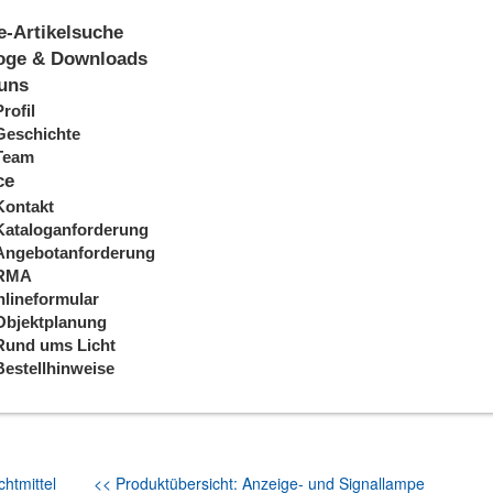
e-Artikelsuche
oge & Downloads
uns
Profil
Geschichte
Team
ce
Kontakt
Kataloganforderung
Angebotanforderung
RMA
lineformular
Objektplanung
Rund ums Licht
Bestellhinweise
htmittel
<< Produktübersicht: Anzeige- und Signallampe