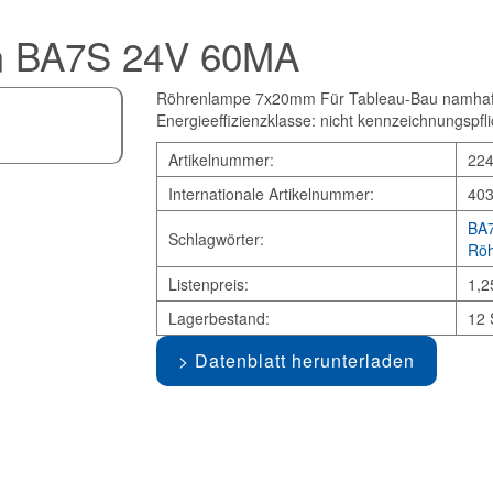
m BA7S 24V 60MA
Röhrenlampe 7x20mm Für Tableau-Bau namhafter
Energieeffizienzklasse: nicht kennzeichnungspfli
Artikelnummer:
22
Internationale Artikelnummer:
40
BA7
Schlagwörter:
Röh
Listenpreis:
1,2
Lagerbestand:
12 
Datenblatt herunterladen