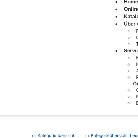
Home
Onlin
Katal
Über 
Servi
On
<< Kategorieübersicht
<< Kategorieübersicht: Leuc