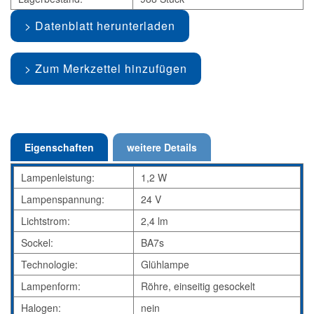
Datenblatt herunterladen
Zum Merkzettel hinzufügen
Eigenschaften
weitere Details
Lampenleistung:
1,2 W
Lampenspannung:
24 V
Lichtstrom:
2,4 lm
Sockel:
BA7s
Technologie:
Glühlampe
Lampenform:
Röhre, einseitig gesockelt
Halogen:
nein