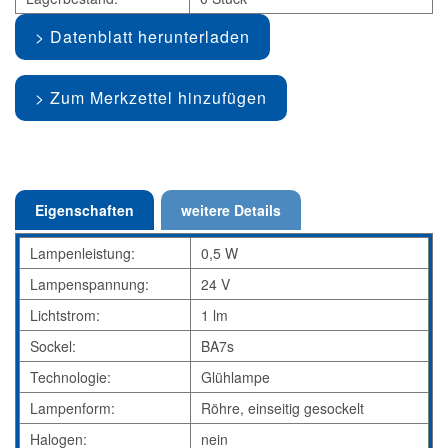
Datenblatt herunterladen
Zum Merkzettel hinzufügen
Eigenschaften
weitere Details
Lampenleistung:
0,5 W
Lampenspannung:
24 V
Lichtstrom:
1 lm
Sockel:
BA7s
Technologie:
Glühlampe
Lampenform:
Röhre, einseitig gesockelt
Halogen:
nein