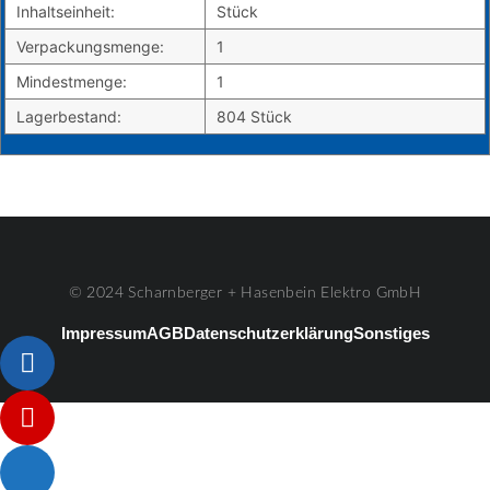
Inhaltseinheit:
Stück
Verpackungsmenge:
1
Mindestmenge:
1
Lagerbestand:
804 Stück
© 2024 Scharnberger + Hasenbein Elektro GmbH
Impressum
AGB
Datenschutzerklärung
Sonstiges
Listenelement #1
Listenelement #2
Listenelement #3
Listenelement