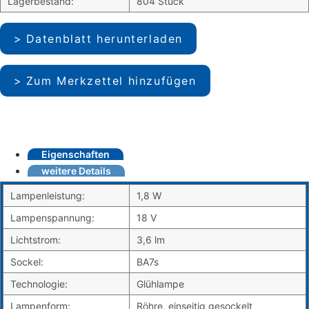
Lagerbestand:
804 Stück
Datenblatt herunterladen
Zum Merkzettel hinzufügen
Eigenschaften
weitere Details
Lampenleistung:
1,8 W
Lampenspannung:
18 V
Lichtstrom:
3,6 lm
Sockel:
BA7s
Technologie:
Glühlampe
Lampenform:
Röhre, einseitig gesockelt