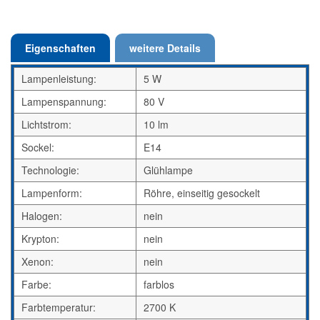
Eigenschaften
weitere Details
Lampenleistung:
5 W
Lampenspannung:
80 V
Lichtstrom:
10 lm
Sockel:
E14
Technologie:
Glühlampe
Lampenform:
Röhre, einseitig gesockelt
Halogen:
nein
Krypton:
nein
Xenon:
nein
Farbe:
farblos
Farbtemperatur:
2700 K