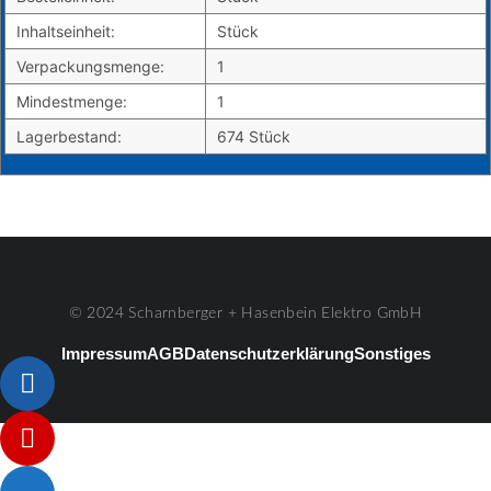
Inhaltseinheit:
Stück
Verpackungsmenge:
1
Mindestmenge:
1
Lagerbestand:
674 Stück
© 2024 Scharnberger + Hasenbein Elektro GmbH
Impressum
AGB
Datenschutzerklärung
Sonstiges
Listenelement #1
Listenelement #2
Listenelement #3
Listenelement