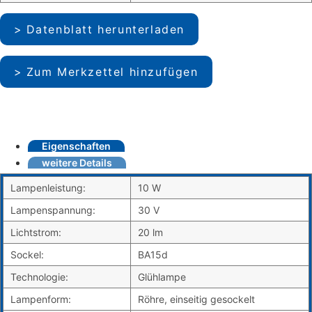
Datenblatt herunterladen
Zum Merkzettel hinzufügen
Eigenschaften
weitere Details
Lampenleistung:
10 W
Lampenspannung:
30 V
Lichtstrom:
20 lm
Sockel:
BA15d
Technologie:
Glühlampe
Lampenform:
Röhre, einseitig gesockelt