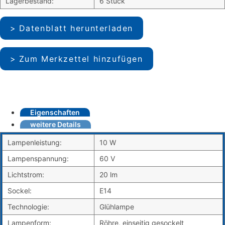
Lagerbestand:
6 Stück
Datenblatt herunterladen
Zum Merkzettel hinzufügen
Eigenschaften
weitere Details
Lampenleistung:
10 W
Lampenspannung:
60 V
Lichtstrom:
20 lm
Sockel:
E14
Technologie:
Glühlampe
Lampenform:
Röhre, einseitig gesockelt