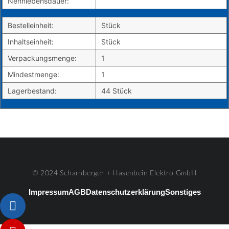
Nennlebensdauer:
Bestelleinheit:
Stück
Inhaltseinheit:
Stück
Verpackungsmenge:
1
Mindestmenge:
1
Lagerbestand:
44 Stück
© 2024 Scharnberger + Hasenbein Elektro GmbH
Impressum
AGB
Datenschutzerklärung
Sonstiges