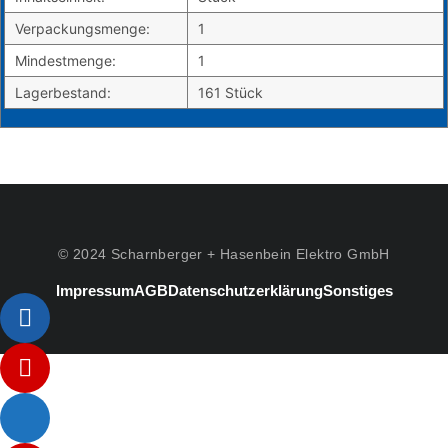
Verpackungsmenge:
1
Mindestmenge:
1
Lagerbestand:
161 Stück
© 2024 Scharnberger + Hasenbein Elektro GmbH
Impressum
AGB
Datenschutzerklärung
Sonstiges
Listenelement #1
Listenelement #2
Listenelement #3
Listenelement