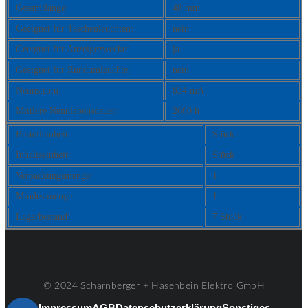
Gesamtlänge:
48 mm
Geeignet für Taschenleuchten:
nein
Geeignet für Anzeigezwecke:
ja
Geeignet für Rundumleuchte:
nein
Nennstrom:
834 mA
Mittlere Nennlebensdauer:
2000 h
Bestelleinheit:
Stück
Inhaltseinheit:
Stück
Verpackungsmenge:
1
Mindestmenge:
1
Lagerbestand:
7 Stück
© 2024 Scharnberger + Hasenbein Elektro GmbH
Impressum
AGB
Datenschutzerklärung
Sonstiges