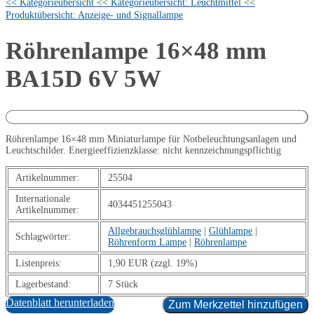
<< Kategorieübersicht
<< Kategorieübersicht: Leuchtmittel
<<
Produktübersicht: Anzeige- und Signallampe
Röhrenlampe 16×48 mm
BA15D 6V 5W
Röhrenlampe 16×48 mm Miniaturlampe für Notbeleuchtungsanlagen und
Leuchtschilder. Energieeffizienzklasse: nicht kennzeichnungspflichtig
Artikelnummer:
25504
Internationale
4034451255043
Artikelnummer:
Allgebrauchsglühlampe
|
Glühlampe
|
Schlagwörter:
Röhrenform Lampe
|
Röhrenlampe
Listenpreis:
1,90 EUR (zzgl. 19%)
Lagerbestand:
7 Stück
Datenblatt herunterladen
Zum Merkzettel hinzufügen