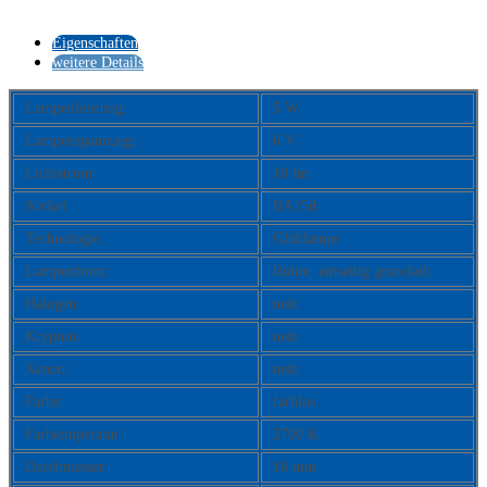
Eigenschaften
weitere Details
Lampenleistung:
5 W
Lampenspannung:
6 V
Lichtstrom:
10 lm
Sockel:
BA15d
Technologie:
Glühlampe
Lampenform:
Röhre, einseitig gesockelt
Halogen:
nein
Krypton:
nein
Xenon:
nein
Farbe:
farblos
Farbtemperatur:
2700 K
Durchmesser:
16 mm