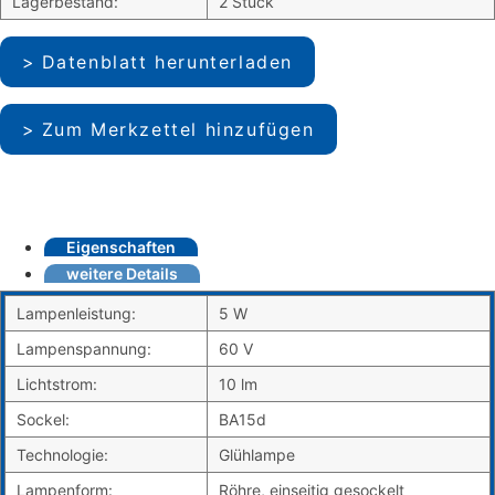
Lagerbestand:
2 Stück
Datenblatt herunterladen
Zum Merkzettel hinzufügen
Eigenschaften
weitere Details
Lampenleistung:
5 W
Lampenspannung:
60 V
Lichtstrom:
10 lm
Sockel:
BA15d
Technologie:
Glühlampe
Lampenform:
Röhre, einseitig gesockelt