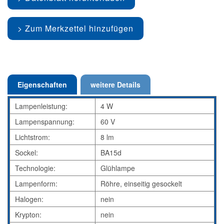
Zum Merkzettel hinzufügen
Eigenschaften
weitere Details
Lampenleistung:
4 W
Lampenspannung:
60 V
Lichtstrom:
8 lm
Sockel:
BA15d
Technologie:
Glühlampe
Lampenform:
Röhre, einseitig gesockelt
Halogen:
nein
Krypton:
nein