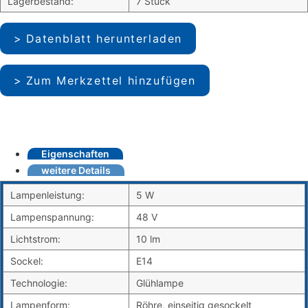
Lagerbestand:
7 Stück
Datenblatt herunterladen
Zum Merkzettel hinzufügen
Eigenschaften
weitere Details
Lampenleistung:
5 W
Lampenspannung:
48 V
Lichtstrom:
10 lm
Sockel:
E14
Technologie:
Glühlampe
Lampenform:
Röhre, einseitig gesockelt