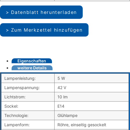
Datenblatt herunterladen
Zum Merkzettel hinzufügen
Eigenschaften
weitere Details
Lampenleistung:
5 W
Lampenspannung:
42 V
Lichtstrom:
10 lm
Sockel:
E14
Technologie:
Glühlampe
Lampenform:
Röhre, einseitig gesockelt