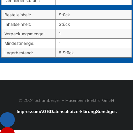
Nennlebensdauer:
Bestelleinheit:
Stück
Inhaltseinheit:
Stück
Verpackungsmenge:
1
Mindestmenge:
1
Lagerbestand:
8 Stück
© 2024 Scharnberger + Hasenbein Elektro GmbH
Impressum
AGB
Datenschutzerklärung
Sonstiges