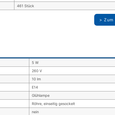
461 Stück
Zum 
5 W
260 V
10 lm
E14
Glühlampe
Röhre, einseitig gesockelt
nein