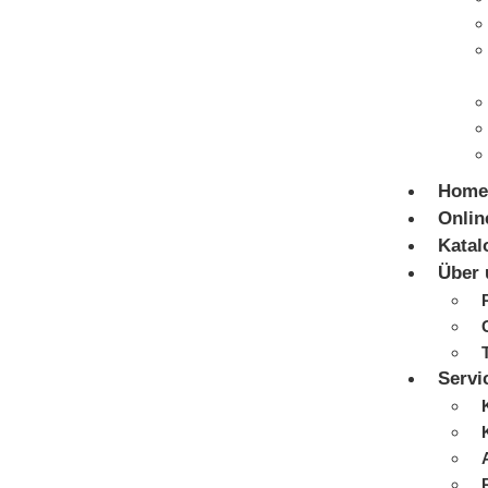
Home
Onlin
Katal
Über 
Servi