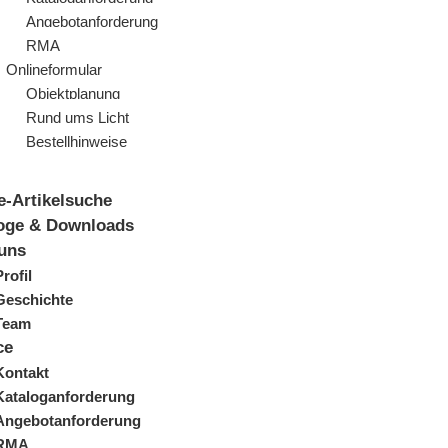
Angebotanforderung
RMA
Onlineformular
Objektplanung
Rund ums Licht
Bestellhinweise
e-Artikelsuche
oge & Downloads
uns
Profil
Geschichte
Team
ce
Kontakt
Kataloganforderung
Angebotanforderung
RMA