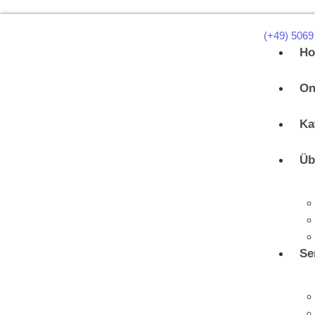
(+49) 5069
H
On
Ka
Üb
Se