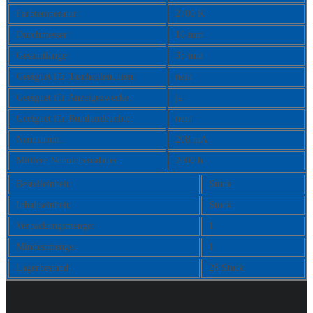
Farbtemperatur:
2700 K
Durchmesser:
16 mm
Gesamtlänge:
35 mm
Geeignet für Taschenleuchten:
nein
Geeignet für Anzeigezwecke:
ja
Geeignet für Rundumleuchte:
nein
Nennstrom:
208 mA
Mittlere Nennlebensdauer:
2000 h
Bestelleinheit:
Stück
Inhaltseinheit:
Stück
Verpackungsmenge:
1
Mindestmenge:
1
Lagerbestand:
28 Stück