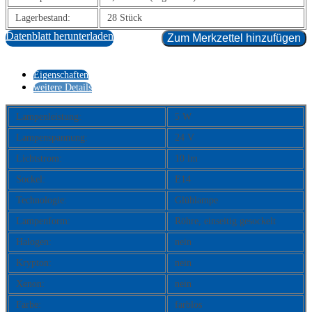
Lagerbestand:
28 Stück
Datenblatt herunterladen
Zum Merkzettel hinzufügen
Eigenschaften
weitere Details
Lampenleistung:
5 W
Lampenspannung:
24 V
Lichtstrom:
10 lm
Sockel:
E14
Technologie:
Glühlampe
Lampenform:
Röhre, einseitig gesockelt
Halogen:
nein
Krypton:
nein
Xenon:
nein
Farbe:
farblos