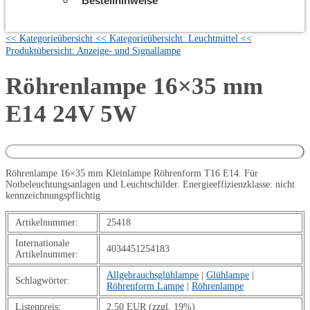
Bestellhinweise
<< Kategorieübersicht
<< Kategorieübersicht: Leuchtmittel
<<
Produktübersicht: Anzeige- und Signallampe
Röhrenlampe 16×35 mm
E14 24V 5W
Röhrenlampe 16×35 mm Kleinlampe Röhrenform T16 E14. Für
Notbeleuchtungsanlagen und Leuchtschilder. Energieeffizienzklasse: nicht
kennzeichnungspflichtig
Artikelnummer:
25418
Internationale
4034451254183
Artikelnummer:
Allgebrauchsglühlampe
|
Glühlampe
|
Schlagwörter:
Röhrenform Lampe
|
Röhrenlampe
Listenpreis:
2,50 EUR (zzgl. 19%)