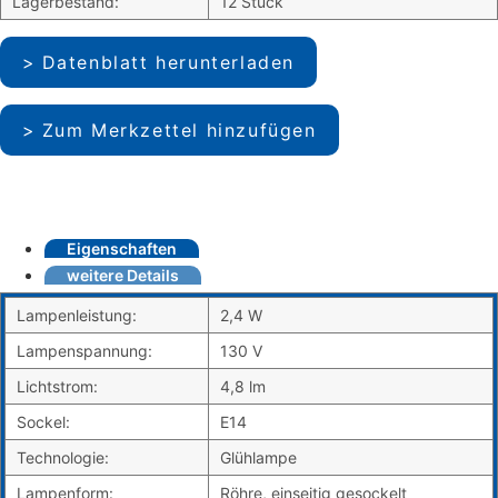
Lagerbestand:
12 Stück
Datenblatt herunterladen
Zum Merkzettel hinzufügen
Eigenschaften
weitere Details
Lampenleistung:
2,4 W
Lampenspannung:
130 V
Lichtstrom:
4,8 lm
Sockel:
E14
Technologie:
Glühlampe
Lampenform:
Röhre, einseitig gesockelt