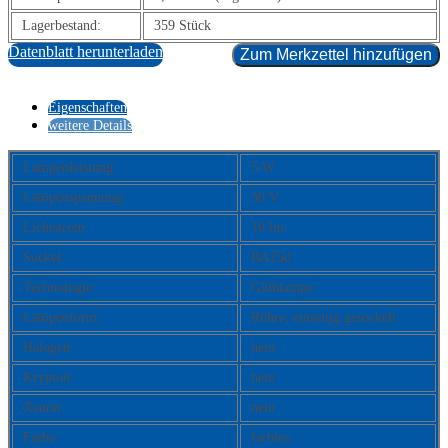
Lagerbestand:
359 Stück
Datenblatt herunterladen
Zum Merkzettel hinzufügen
Eigenschaften
weitere Details
Lampenleistung:
5 W
Lampenspannung:
30 V
Lichtstrom:
10 lm
Sockel:
BA15d
Technologie:
Glühlampe
Lampenform:
Röhre, einseitig gesockelt
Halogen:
nein
Krypton:
nein
Xenon:
nein
Farbe:
farblos