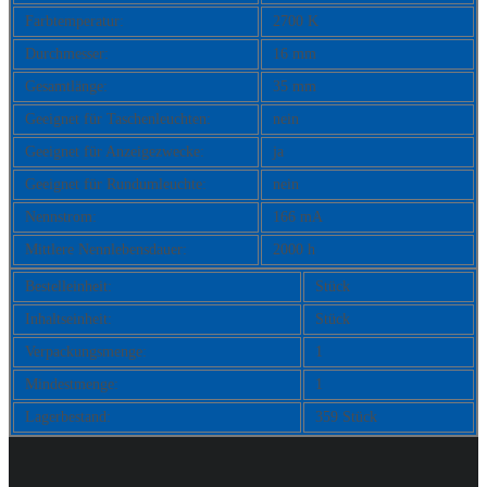
Farbtemperatur:
2700 K
Durchmesser:
16 mm
Gesamtlänge:
35 mm
Geeignet für Taschenleuchten:
nein
Geeignet für Anzeigezwecke:
ja
Geeignet für Rundumleuchte:
nein
Nennstrom:
166 mA
Mittlere Nennlebensdauer:
2000 h
Bestelleinheit:
Stück
Inhaltseinheit:
Stück
Verpackungsmenge:
1
Mindestmenge:
1
Lagerbestand:
359 Stück