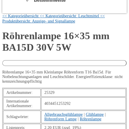
Bestellhinweise
<< Kategorieübersicht
<< Kategorieübersicht: Leuchtmittel
<<
Produktübersicht: Anzeige- und Signallampe
Röhrenlampe 16×35 mm
BA15D 30V 5W
Röhrenlampe 16×35 mm Kleinlampe Röhrenform T16 Ba15d. Für
Notbeleuchtungsanlagen und Leuchtschilder. Energieeffizienzklasse: nicht
kennzeichnungspflichtig
Artikelnummer:
25329
Internationale
4034451253292
Artikelnummer:
Allgebrauchsglühlampe
|
Glühlampe
|
Schlagwörter:
Röhrenform Lampe
|
Röhrenlampe
Listenpreis:
2,20 EUR (zzgl. 19%)