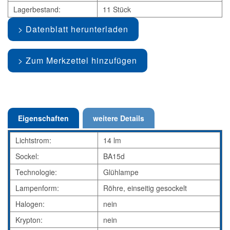
Lagerbestand:
11 Stück
Datenblatt herunterladen
Zum Merkzettel hinzufügen
Eigenschaften
weitere Details
Lichtstrom:
14 lm
Sockel:
BA15d
Technologie:
Glühlampe
Lampenform:
Röhre, einseitig gesockelt
Halogen:
nein
Krypton:
nein