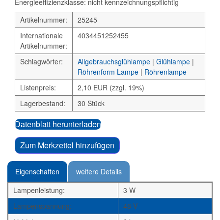
Energieeffizienzklasse: nicht kennzeichnungspflichtig
Artikelnummer:
25245
Internationale
4034451252455
Artikelnummer:
Schlagwörter:
Allgebrauchsglühlampe
|
Glühlampe
|
Röhrenform Lampe
|
Röhrenlampe
Listenpreis:
2,10 EUR (zzgl. 19%)
Lagerbestand:
30 Stück
Datenblatt herunterladen
Zum Merkzettel hinzufügen
Eigenschaften
weitere Details
Lampenleistung:
3 W
Lampenspannung:
48 V