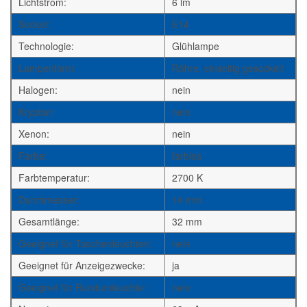
Lichtstrom:
6 lm
Sockel:
E14
Technologie:
Glühlampe
Lampenform:
Röhre, einseitig gesockelt
Halogen:
nein
Krypton:
nein
Xenon:
nein
Farbe:
farblos
Farbtemperatur:
2700 K
Durchmesser:
14 mm
Gesamtlänge:
32 mm
Geeignet für Taschenleuchten:
nein
Geeignet für Anzeigezwecke:
ja
Geeignet für Rundumleuchte:
nein