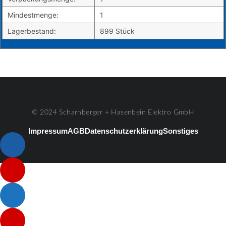
Mindestmenge:
1
Lagerbestand:
899 Stück
© 2024 Scharnberger + Hasenbein Elektro GmbH
Impressum
AGB
Datenschutzerklärung
Sonstiges
Listenelement #1
Listenelement #2
Listenelement #3
Listenelement