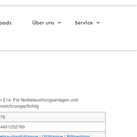
oads
Über uns
Service
 E14. Für Notbeleuchtungsanlagen und
nnzeichnungspflichtig
276
34451252769
gebrauchsglühlampe
|
Glühlampe
|
Röhrenform