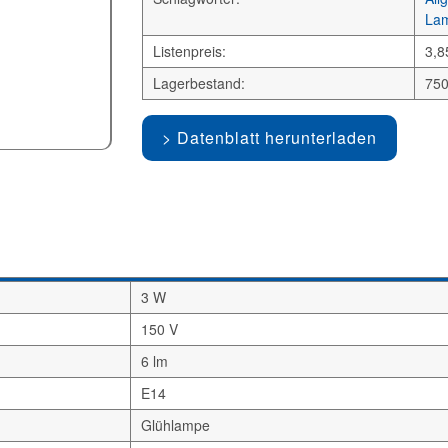
La
Listenpreis:
3,8
Lagerbestand:
750
Datenblatt herunterladen
3 W
150 V
6 lm
E14
Glühlampe