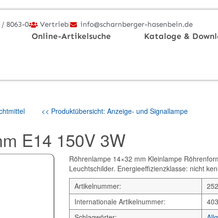
 / 8063-0
Vertrieb
info@scharnberger-hasenbein.de
Online-Artikelsuche
Kataloge & Downl
htmittel
<< Produktübersicht: Anzeige- und Signallampe
mm E14 150V 3W
Röhrenlampe 14×32 mm Kleinlampe Röhrenform
Leuchtschilder. Energieeffizienzklasse: nicht ke
Artikelnummer:
25
Internationale Artikelnummer:
40
Schlagwörter:
All