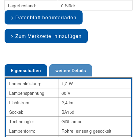
Lagerbestand:
0 Stück
Datenblatt herunterladen
Zum Merkzettel hinzufügen
Eigenschaften
weitere Details
Lampenleistung:
1,2 W
Lampenspannung:
60 V
Lichtstrom:
2,4 lm
Sockel:
BA15d
Technologie:
Glühlampe
Lampenform:
Röhre, einseitig gesockelt