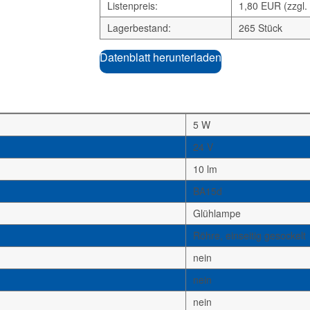
Listenpreis:
1,80 EUR (zzgl.
Lagerbestand:
265 Stück
Datenblatt herunterladen
5 W
24 V
10 lm
BA15d
Glühlampe
Röhre, einseitig gesockelt
nein
nein
nein