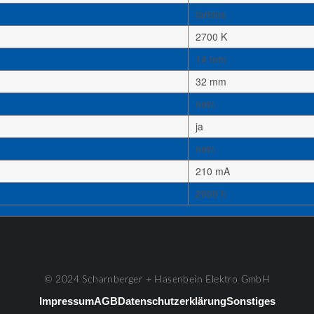
farblos
2700 K
14 mm
32 mm
nein
ja
nein
210 mA
2000 h
© 2024 Scharnberger + Hasenbein Elektro GmbH
Impressum
AGB
Datenschutzerklärung
Sonstiges