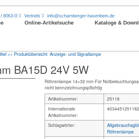
 / 8063-0
Vertrieb
info@scharnberger-hasenbein.de
e
Online-Artikelsuche
Kataloge & Down
ttel
<< Produktübersicht: Anzeige- und Signallampe
mm BA15D 24V 5W
Röhrenlampe 14×32 mm Für Notbeleuchtungsanla
nicht kennzeichnungspflichtig
Artikelnummer:
25118
Internationale
403445125118
Artikelnummer:
Schlagwörter:
Allgebrauchsgl
Röhrenlampe