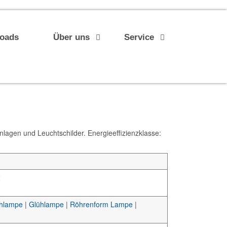
loads
Über uns
Service
gen und Leuchtschilder. Energieeffizienzklasse:
2
ühlampe
|
Glühlampe
|
Röhrenform Lampe
|