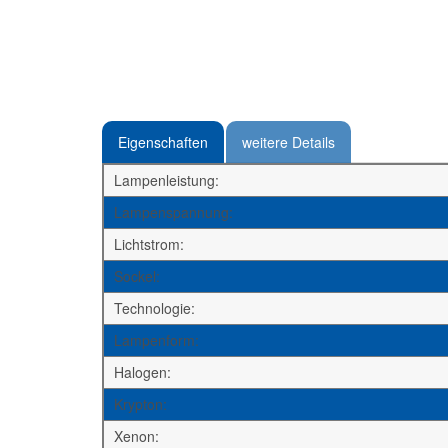
Eigenschaften
weitere Details
Lampenleistung:
Lampenspannung:
Lichtstrom:
Sockel:
Technologie:
Lampenform:
Halogen:
Krypton:
Xenon: