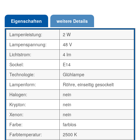
Eigenschaften
weitere Details
Lampenleistung:
2 W
Lampenspannung:
48 V
Lichtstrom:
4 lm
Sockel:
E14
Technologie:
Glühlampe
Lampenform:
Röhre, einseitig gesockelt
Halogen:
nein
Krypton:
nein
Xenon:
nein
Farbe:
farblos
Farbtemperatur:
2500 K