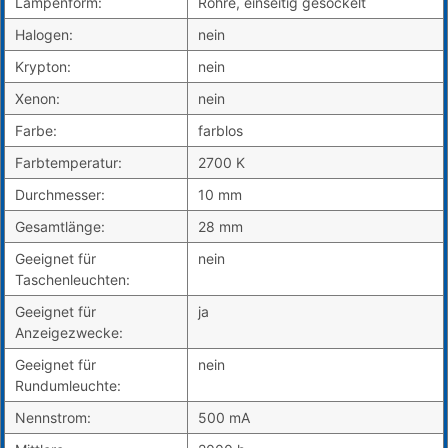
Lampenform:
Röhre, einseitig gesockelt
Halogen:
nein
Krypton:
nein
Xenon:
nein
Farbe:
farblos
Farbtemperatur:
2700 K
Durchmesser:
10 mm
Gesamtlänge:
28 mm
Geeignet für
nein
Taschenleuchten:
Geeignet für
ja
Anzeigezwecke:
Geeignet für
nein
Rundumleuchte:
Nennstrom:
500 mA