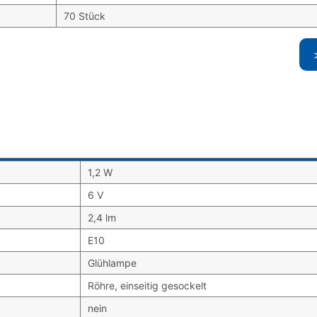
70 Stück
1,2 W
6 V
2,4 lm
E10
Glühlampe
Röhre, einseitig gesockelt
nein