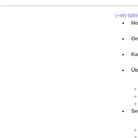
(+49) 5069
H
On
Ka
Üb
Se