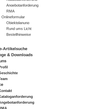
Angebotanforderung
RMA
Onlineformular
Objektplanung
Rund ums Licht
Bestellhinweise
e-Artikelsuche
oge & Downloads
uns
Profil
Geschichte
Team
ce
Kontakt
Kataloganforderung
Angebotanforderung
RMA