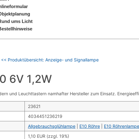
lineformular
Objektplanung
Rund ums Licht
Bestellhinweise
<< Produktübersicht: Anzeige- und Signallampe
0 6V 1,2W
und Leuchttastern namhafter Hersteller zum Einsatz. Energieeffiz
23621
4034451236219
Allgebrauchsglühlampe
|
E10 Röhre
|
E10 Röhrenlamp
1,10 EUR (zzgl. 19%)