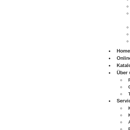
Home
Onlin
Katal
Über 
Servi