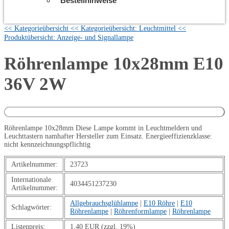
Bestellhinweise
<< Kategorieübersicht
<< Kategorieübersicht: Leuchtmittel
<<
Produktübersicht: Anzeige- und Signallampe
Röhrenlampe 10x28mm E10
36V 2W
Röhrenlampe 10x28mm Diese Lampe kommt in Leuchtmeldern und
Leuchttastern namhafter Hersteller zum Einsatz. Energieeffizienzklasse:
nicht kennzeichnungspflichtig
Artikelnummer:
23723
Internationale
4034451237230
Artikelnummer:
Allgebrauchsglühlampe
|
E10 Röhre
|
E10
Schlagwörter:
Röhrenlampe
|
Röhrenformlampe
|
Röhrenlampe
Listenpreis:
1,40 EUR (zzgl. 19%)