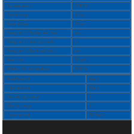
Farbtemperatur:
2700 K
Durchmesser:
10 mm
Gesamtlänge:
28 mm
Geeignet für Taschenleuchten:
nein
Geeignet für Anzeigezwecke:
ja
Geeignet für Rundumleuchte:
nein
Nennstrom:
55 mA
Mittlere Nennlebensdauer:
5000 h
Bestelleinheit:
Stück
Inhaltseinheit:
Stück
Verpackungsmenge:
1
Mindestmenge:
1
Lagerbestand:
56 Stück