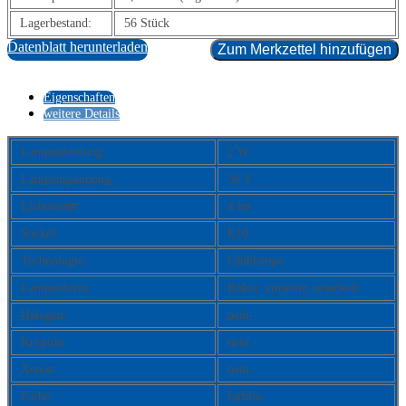
Lagerbestand:
56 Stück
Datenblatt herunterladen
Zum Merkzettel hinzufügen
Eigenschaften
weitere Details
Lampenleistung:
2 W
Lampenspannung:
36 V
Lichtstrom:
4 lm
Sockel:
E10
Technologie:
Glühlampe
Lampenform:
Röhre, einseitig gesockelt
Halogen:
nein
Krypton:
nein
Xenon:
nein
Farbe:
farblos