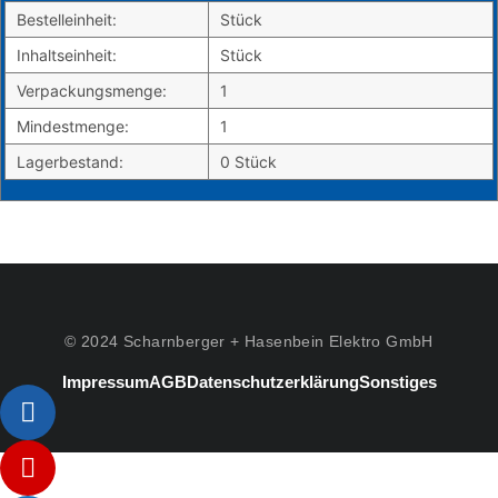
Bestelleinheit:
Stück
Inhaltseinheit:
Stück
Verpackungsmenge:
1
Mindestmenge:
1
Lagerbestand:
0 Stück
© 2024 Scharnberger + Hasenbein Elektro GmbH
Impressum
AGB
Datenschutzerklärung
Sonstiges
Listenelement #1
Listenelement #2
Listenelement #3