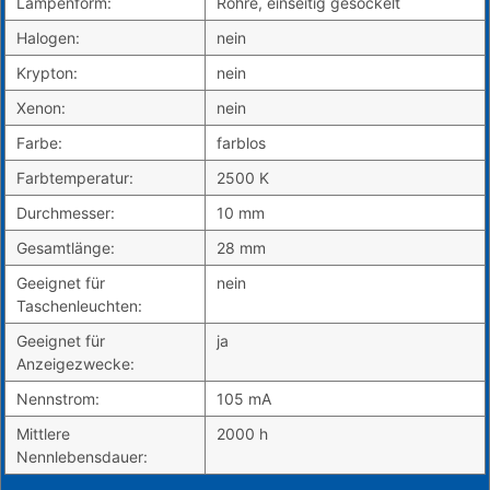
Lampenform:
Röhre, einseitig gesockelt
Halogen:
nein
Krypton:
nein
Xenon:
nein
Farbe:
farblos
Farbtemperatur:
2500 K
Durchmesser:
10 mm
Gesamtlänge:
28 mm
Geeignet für
nein
Taschenleuchten:
Geeignet für
ja
Anzeigezwecke:
Nennstrom:
105 mA
Mittlere
2000 h
Nennlebensdauer: