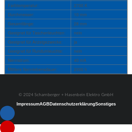
Farbtemperatur:
2700 K
Durchmesser:
10 mm
Gesamtlänge:
28 mm
Geeignet für Taschenleuchten:
nein
Geeignet für Anzeigezwecke:
ja
Geeignet für Rundumleuchte:
nein
Nennstrom:
40 mA
Mittlere Nennlebensdauer:
2000 h
© 2024 Scharnberger + Hasenbein Elektro GmbH
Impressum
AGB
Datenschutzerklärung
Sonstiges
Listenelement #1
Listenelement #2
Listenelement #3