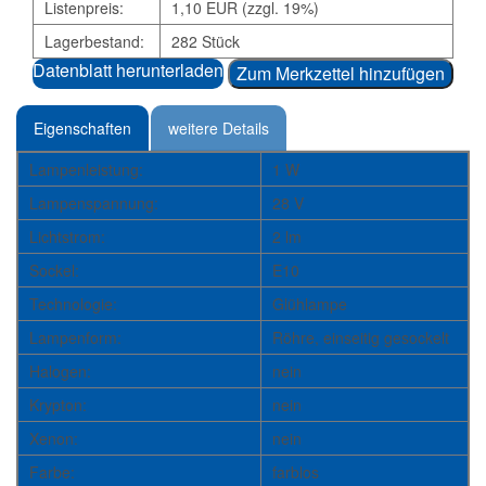
Listenpreis:
1,10 EUR (zzgl. 19%)
Lagerbestand:
282 Stück
Datenblatt herunterladen
Zum Merkzettel hinzufügen
Eigenschaften
weitere Details
Lampenleistung:
1 W
Lampenspannung:
28 V
Lichtstrom:
2 lm
Sockel:
E10
Technologie:
Glühlampe
Lampenform:
Röhre, einseitig gesockelt
Halogen:
nein
Krypton:
nein
Xenon:
nein
Farbe:
farblos