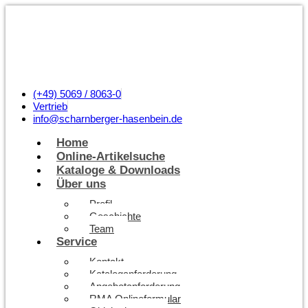
(+49) 5069 / 8063-0
Vertrieb
info@scharnberger-hasenbein.de
Home
Online-Artikelsuche
Kataloge & Downloads
Über uns
Profil
Geschichte
Team
Service
Kontakt
Kataloganforderung
Angebotanforderung
RMA Onlineformular