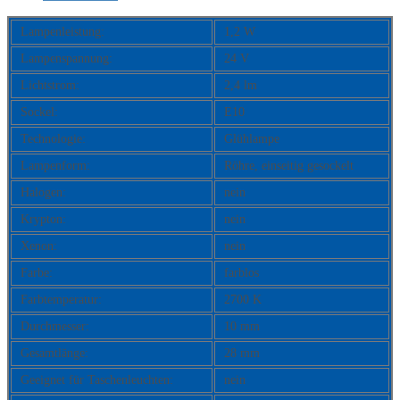
Lampenleistung:
1,2 W
Lampenspannung:
24 V
Lichtstrom:
2,4 lm
Sockel:
E10
Technologie:
Glühlampe
Lampenform:
Röhre, einseitig gesockelt
Halogen:
nein
Krypton:
nein
Xenon:
nein
Farbe:
farblos
Farbtemperatur:
2700 K
Durchmesser:
10 mm
Gesamtlänge:
28 mm
Geeignet für Taschenleuchten:
nein