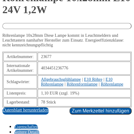
24V 1,2W
Röhrenlampe 10x28mm Diese Lampe kommt in Leuchtmeldern und
Leuchttastern namhafter Hersteller zum Einsatz. Energieeffizienzklasse:
nicht kennzeichnungspflichtig
Artikelnummer:
23677
Internationale
4034451236776
Artikelnummer:
Allgebrauchsglühlampe
|
E10 Röhre
|
E10
Schlagwörter:
Röhrenlampe
|
Röhrenformlampe
|
Röhrenlampe
Listenpreis:
1,10 EUR (zzgl. 19%)
Lagerbestand:
78 Stück
Datenblatt herunterladen
Zum Merkzettel hinzufügen
Eigenschaften
weitere Details