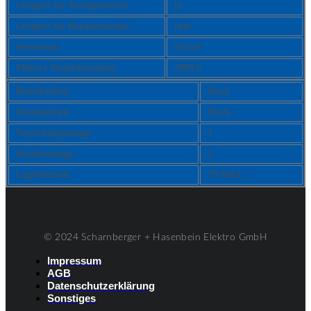
Geeignet für Anzeigezwecke:
ja
Geeignet für Rundumleuchte:
nein
Nennstrom:
50 mA
Mittlere Nennlebensdauer:
2000 h
Bestelleinheit:
Stück
Inhaltseinheit:
Stück
Verpackungsmenge:
1
Mindestmenge:
1
Lagerbestand:
78 Stück
© 2024 Scharnberger + Hasenbein Elektro GmbH
Impressum
AGB
Datenschutzerklärung
Sonstiges