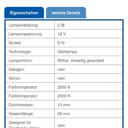
Eigenschaften
weitere Details
Lampenleistung:
2 W
Lampenspannung:
18 V
Sockel:
E10
Technologie:
Glühlampe
Lampenform:
Röhre, einseitig gesockelt
Halogen:
nein
Xenon:
nein
Farbtemperatur:
2500 K
Farbtemperatur:
2500 K
Durchmesser:
10 mm
Gesamtlänge:
28 mm
Geeignet für
nein