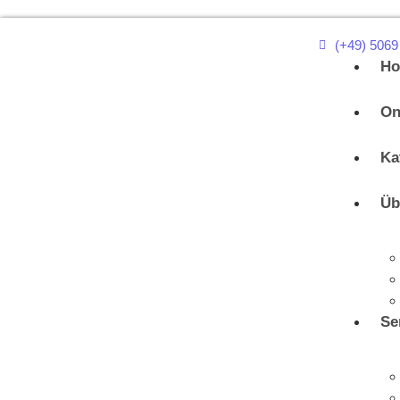
(+49) 5069
H
On
Ka
Üb
Se