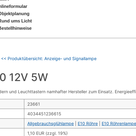
lineformular
Objektplanung
Rund ums Licht
Bestellhinweise
<< Produktübersicht: Anzeige- und Signallampe
0 12V 5W
und Leuchttastern namhafter Hersteller zum Einsatz. Energieeffiz
23661
4034451236615
Allgebrauchsglühlampe
|
E10 Röhre
|
E10 Röhrenlamp
1,10 EUR (zzgl. 19%)