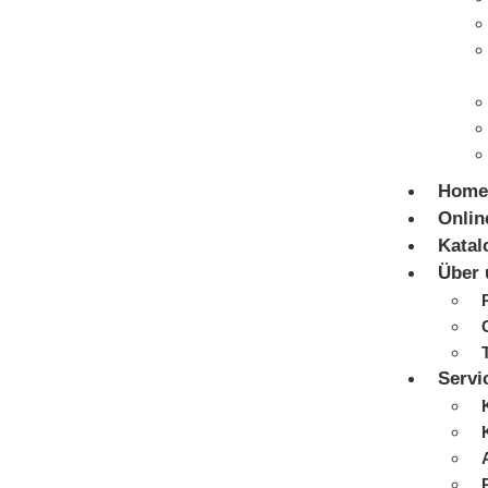
Home
Onlin
Katal
Über 
Servi