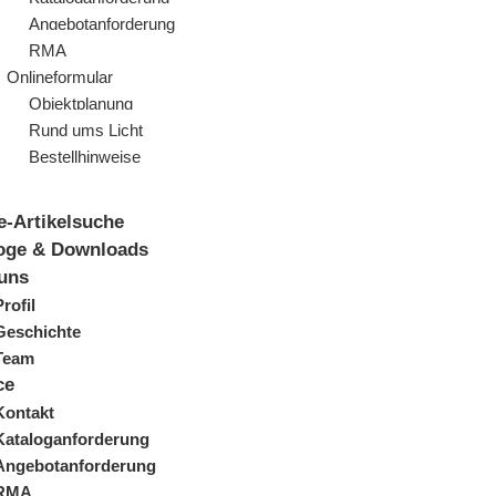
Angebotanforderung
RMA
Onlineformular
Objektplanung
Rund ums Licht
Bestellhinweise
e-Artikelsuche
oge & Downloads
uns
Profil
Geschichte
Team
ce
Kontakt
Kataloganforderung
Angebotanforderung
RMA