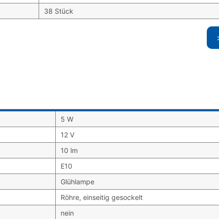
38 Stück
5 W
12 V
10 lm
E10
Glühlampe
Röhre, einseitig gesockelt
nein