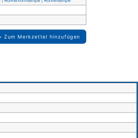
e
|
Röhrenformlampe
|
Röhrenlampe
Zum Merkzettel hinzufügen