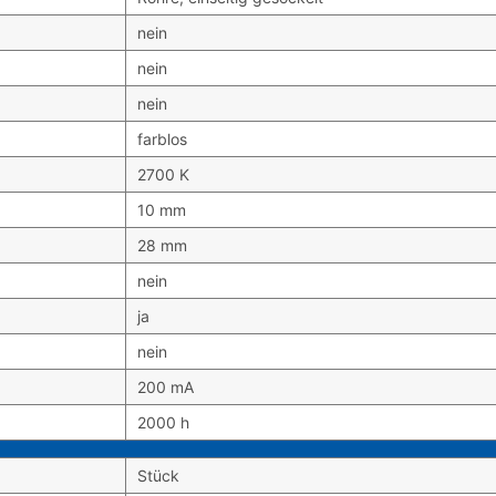
nein
nein
nein
farblos
2700 K
10 mm
28 mm
nein
ja
nein
200 mA
2000 h
Stück