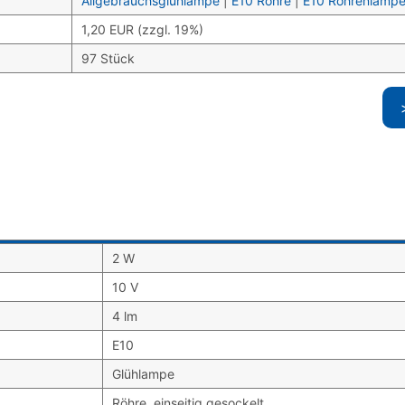
Allgebrauchsglühlampe
|
E10 Röhre
|
E10 Röhrenlamp
1,20 EUR (zzgl. 19%)
97 Stück
2 W
10 V
4 lm
E10
Glühlampe
Röhre, einseitig gesockelt