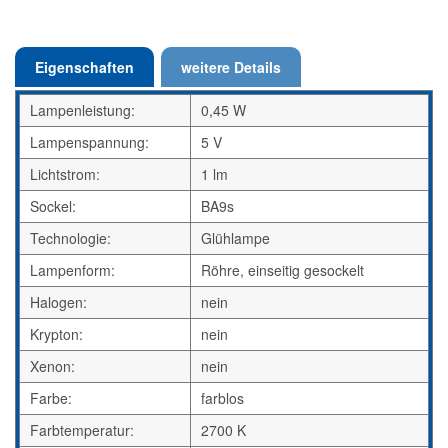
Eigenschaften
weitere Details
Lampenleistung:
0,45 W
Lampenspannung:
5 V
Lichtstrom:
1 lm
Sockel:
BA9s
Technologie:
Glühlampe
Lampenform:
Röhre, einseitig gesockelt
Halogen:
nein
Krypton:
nein
Xenon:
nein
Farbe:
farblos
Farbtemperatur:
2700 K